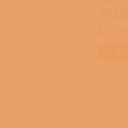
est
los
Le