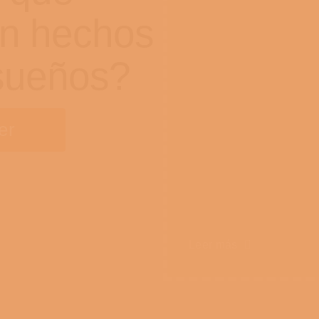
án hechos
 sueños?
er
Leer más